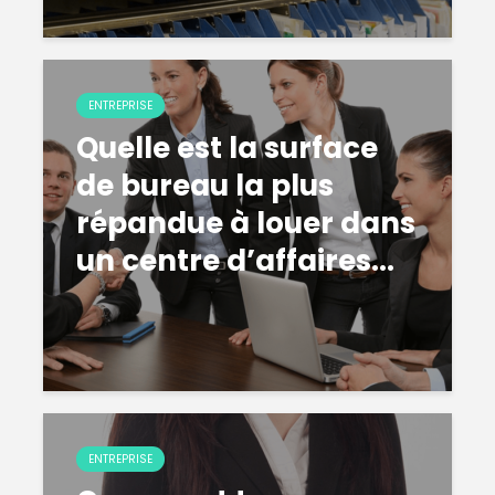
ENTREPRISE
Quelle est la surface
de bureau la plus
répandue à louer dans
un centre d’affaires...
ENTREPRISE