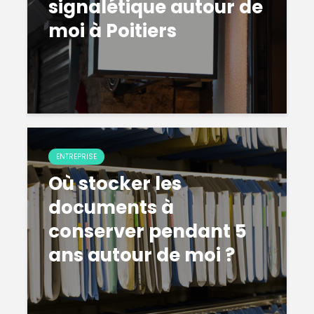
signalétique autour de
moi à Poitiers
ENTREPRISE
Où stocker les
documents à
conserver pendant 5
ans autour de moi ?